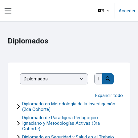
Salta al contenido principal
Acceder
Panel lateral
Diplomados
Buscar cursos
Categorías
Buscar cursos
Expandir todo
Diplomado en Metodología de la Investigación
(2da Cohorte)
Diplomado de Paradigma Pedagógico
Ignaciano y Metodologías Activas (3ra
Cohorte)
Diplomado en Seguridad y Salud en el Trabajo